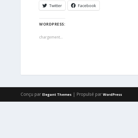
Twitter
Facebook
WORDPRESS:
chargement…
Conçu par
| Propulsé par
Elegant Themes
WordPress