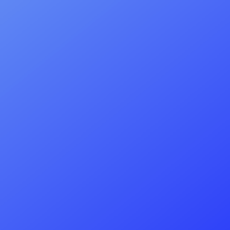
=
5 + 14
ENVOI